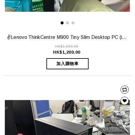
✌️Lenovo ThinkCentre M900 Tiny Slim Desktop PC (i5-6400T, 12GB DDR4, 240GB SSD, Wifi)✌️
HK$1,500.00
HK$1,200.00
加入購物車