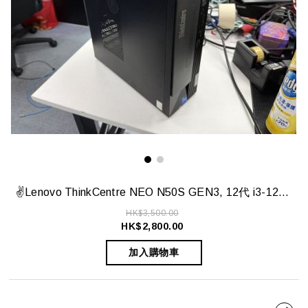
✌️Lenovo ThinkCentre NEO N50S GEN3, 12代 i3-12100, 8GB DDR5, 512GB SSD 勁新✌️
HK$3,500.00
HK$2,800.00
加入購物車