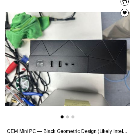
OEM Mini PC — Black Geometric Design (Likely Intel NUC / ASRock DeskMini / Custom SFF Build)