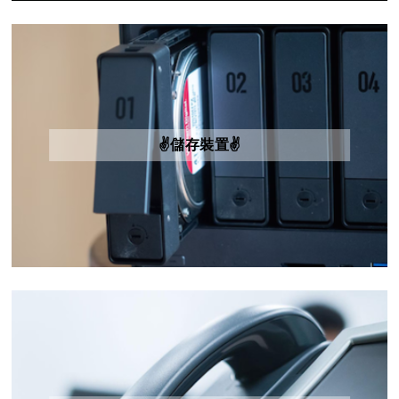
✌️儲存裝置✌️