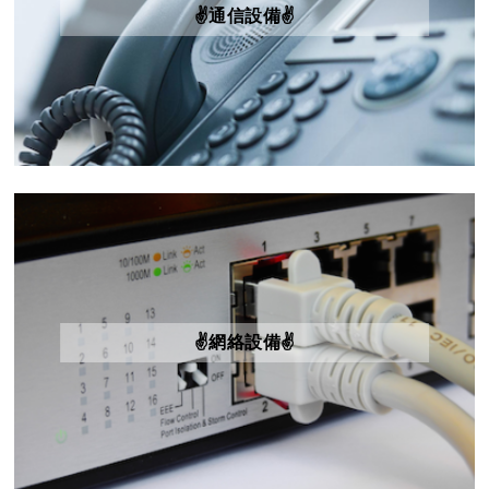
✌️通信設備✌️
✌️網絡設備✌️