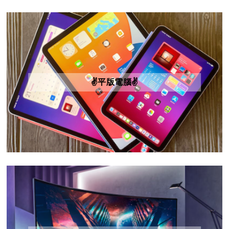
✌️平版電腦✌️