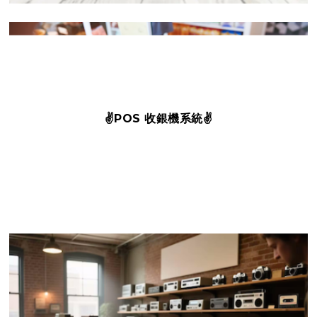
✌️POS 收銀機系統✌️