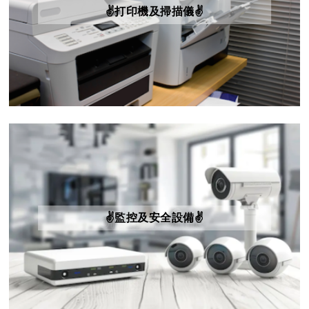
✌️打印機及掃描儀✌️
✌️監控及安全設備✌️