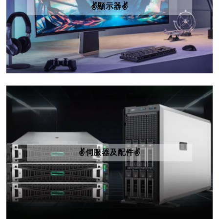
✌️顯示器✌️
✌️伺服器及配件✌️