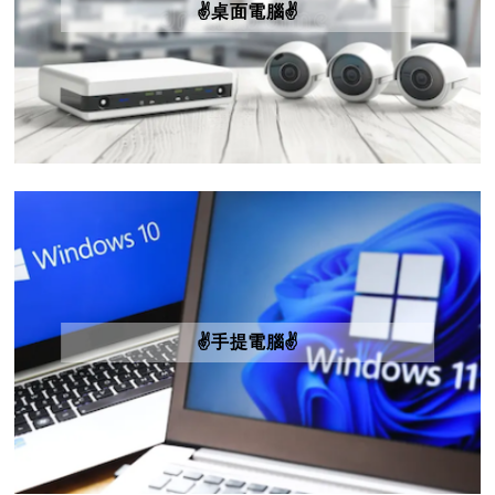
✌️桌面電腦✌️
✌️手提電腦✌️