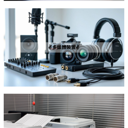
✌️多媒體裝置✌️