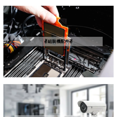
✌️組裝機配件✌️