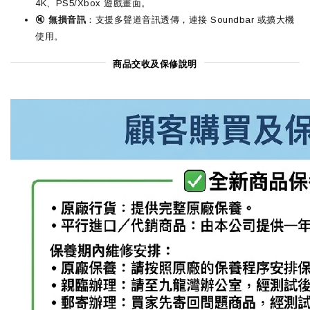
4K、PS5/Xbox 遊戲畫面。
🔇
無損音訊
：支援多聲道音訊透傳，連接 Soundbar 或擴大機
使用。
商品交收及保修說明