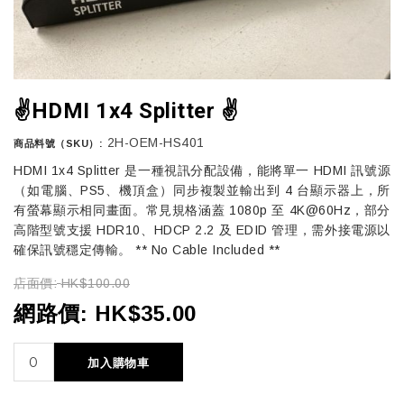
✌️HDMI 1x4 Splitter ✌️
2H-OEM-HS401
商品料號（SKU）:
HDMI 1x4 Splitter 是一種視訊分配設備，能將單一 HDMI 訊號源
（如電腦、PS5、機頂盒）同步複製並輸出到 4 台顯示器上，所
有螢幕顯示相同畫面。常見規格涵蓋 1080p 至 4K@60Hz，部分
高階型號支援 HDR10、HDCP 2.2 及 EDID 管理，需外接電源以
確保訊號穩定傳輸。 ** No Cable Included **
店面價:
HK$100.00
網路價:
HK$35.00
加入購物車