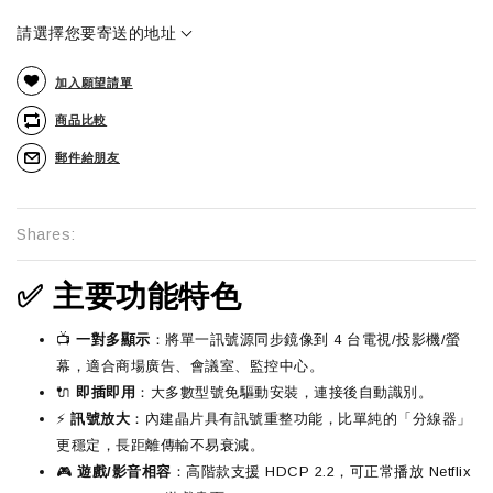
請選擇您要寄送的地址
加入願望請單
商品比較
郵件給朋友
Shares:
✅ 主要功能特色
📺
一對多顯示
：將單一訊號源同步鏡像到 4 台電視/投影機/螢
幕，適合商場廣告、會議室、監控中心。
🔌
即插即用
：大多數型號免驅動安裝，連接後自動識別。
⚡
訊號放大
：內建晶片具有訊號重整功能，比單純的「分線器」
更穩定，長距離傳輸不易衰減。
🎮
遊戲/影音相容
：高階款支援 HDCP 2.2，可正常播放 Netflix