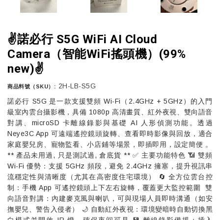
✌️諾必行 S5G WiFi AI Cloud
Camera（智能WiFi搖頭機）(99%
new)✌️
2H-LB-S5G
商品料號（SKU）:
諾必行 S5G 是一款支援雙頻 Wi-Fi（2.4GHz + 5GHz）的入門
級室內雲台攝影機，具備 1080p 高清畫質、紅外夜視、雙向語音
對講、microSD 卡離線錄影與基礎 AI 人形偵測功能。透過
Neye3C App 可遠端遙控鏡頭旋轉、查看即時影像與回放，適合
家庭嬰兒房、寵物監看、小店鋪等場景，即插即用，設定簡便 。
** 產品未用過, 只是測試過, 倉底貨 ** ✅ 主要功能特色 📶 雙頻
Wi-Fi 優勢：支援 5GHz 頻段，避免 2.4GHz 擁塞，提升視訊串
流穩定性與清晰度（尤其在高密度住宅環境） 🔄 全方位雲台控
制：手機 App 可遙控鏡頭上下左右旋轉，覆蓋更大監控範圍 ️ 雙
向語音對講：內建麥克風與喇叭，可與現場人員即時溝通（如安
撫嬰兒、警告入侵者） 🌙 自動紅外夜視：環境變暗時自動切換黑
白模式並開啟 IR 燈，確保夜间可見 💾 離線錄影備援：插入