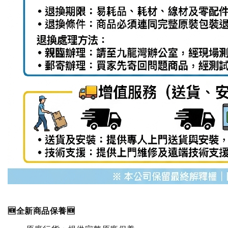
🆕全新商品保養🆕