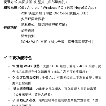
安裝方式
桌面放置 或 壁掛（底部螺絲孔）
相容系統
iOS / Android / Windows PC（透過 Neye3C App）
- P2P 快速添加（掃描 QR Code 或輸入 UID）
- 多用戶同時觀看
- 隱私模式（關閉鏡頭與麥克風）
特殊功能
- 定時錄影
- 聲音偵測
- 5GHz Wi-Fi 支援（減少干擾、提升串流穩定性）
✅ 主要功能特色
📶
雙頻 Wi-Fi 優勢
：支援 5GHz 頻段，避免 2.4GHz 擁塞，提
升視訊串流穩定性與清晰度（尤其在高密度住宅環境）
🔄
全方位雲台控制
：手機 App 可遙控鏡頭上下左右旋轉，覆蓋
更大監控範圍
️
雙向語音對講
：內建麥克風與喇叭，可與現場人員即時溝通
（如安撫嬰兒、警告入侵者）
🌙
自動紅外夜視
：環境變暗時自動切換黑白模式並開啟 IR 燈，
確保夜间可見