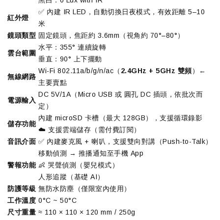
✅ 內建 IR LED，自動切換日夜模式，有效距離 5–10
紅外燈
米
鏡頭類型
固定鏡頭，焦距約 3.6mm（視角約 70°–80°）
水平：355° 連續旋轉
雲台範圍
垂直：90° 上下擺動
Wi-Fi 802.11a/b/g/n/ac（
2.4GHz + 5GHz 雙頻
）←
無線網路
主要賣點
DC 5V/1A（Micro USB 或 圓孔 DC 插頭，依批次而
電源輸入
定）
內建 microSD 卡槽（最大 128GB），支援循環錄影
儲存功能
☁️ 支援雲端儲存（需付費訂閱）
音訊介面
✅ 內建麥克風 + 喇叭，支援雙向對講（Push-to-Talk）
移動偵測 → 推播通知至手機 App
警報功能
👶 哭聲偵測（嬰兒模式）
人形追蹤（基礎 AI）
防護等級
無防水防塵（僅限室內使用）
工作溫度
0°C ~ 50°C
尺寸重量
≈ 110 × 110 × 120 mm / 250g