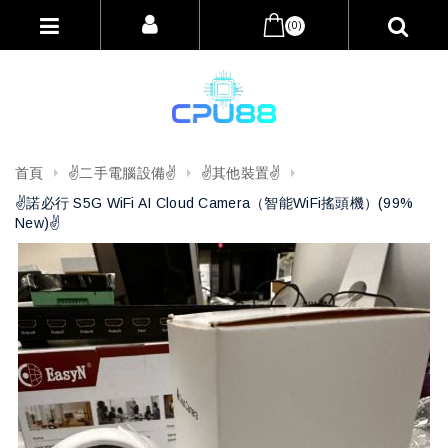
(0)
首頁
✌️二手電腦設備✌️
✌️其他裝置✌️
✌️諾必行 S5G WiFi AI Cloud Camera（智能WiFi搖頭機）(99%
New)✌️