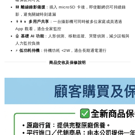
💾
離線錄影備援
：插入 microSD 卡後，即使斷網仍可持續錄
影，避免關鍵時刻遺漏
👨‍👩‍👧‍
多用戶共享
：一台攝影機可同時被多位家庭成員透過
App 觀看，適合全家監控
🤖
基礎 AI 功能
：人形偵測、移動追蹤、哭聲偵測，減少誤報與
人力監控負擔
⚡
低功耗待機
：待機功耗 <2W，適合長期通電運行
商品交收及保修說明