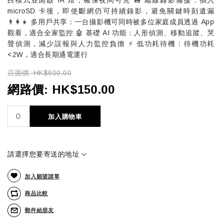
microSD 卡後，即使斷網仍可持續錄影，避免關鍵時刻遺漏
👨‍👩‍👧‍ 多用戶共享：一台攝影機可同時被多位家庭成員透過 App
觀看，適合全家監控 🤖 基礎 AI 功能：人形偵測、移動追蹤、哭
聲偵測，減少誤報與人力監控負擔 ⚡ 低功耗待機：待機功耗
<2W，適合長期通電運行
店面價:
HK$600.00
網路價:
HK$150.00
加入購物車
請選擇您要寄送的地址
加入願望請單
商品比較
郵件給朋友