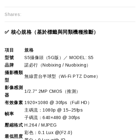
Shares:
✅ 核心規格（基於標籤與同類機種推斷）
項目
規格
型號
S5攝像頭（5G版）／ MODEL: S5
品牌
諾必行（Nobixing / Nuobixing）
攝影機類
無線雲台半球型（Wi-Fi PTZ Dome）
型
影像感測
1/2.7" 2MP CMOS（推測）
器
有效像素
1920×1080 @ 30fps（Full HD）
主碼流：1080p @ 15–25fps
幀率
子碼流：640×480 @ 30fps
壓縮格式
H.264 / MJPEG
彩色：0.1 Lux @(F2.0)
最低照度
黑白：0 Lux with IR