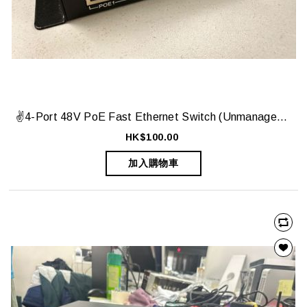
✌️4-Port 48V PoE Fast Ethernet Switch (Unmanaged) ✌️
HK$100.00
加入購物車