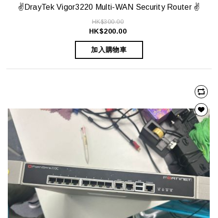
✌️DrayTek Vigor3220 Multi-WAN Security Router ✌️
HK$300.00
HK$200.00
加入購物車