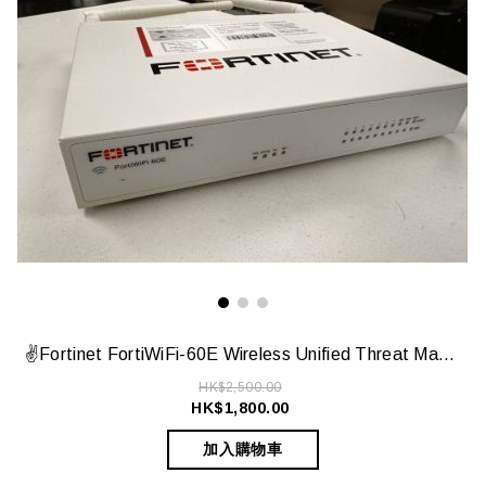
✌️Fortinet FortiWiFi-60E Wireless Unified Threat Management (UTM) Appliance✌️
HK$2,500.00
HK$1,800.00
加入購物車