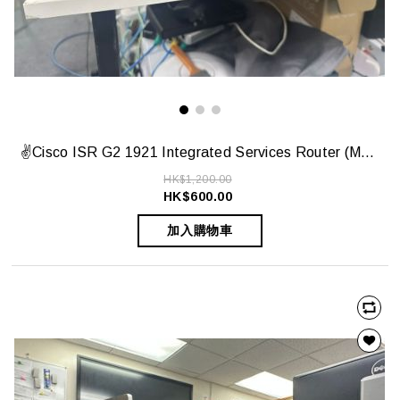
✌️Cisco ISR G2 1921 Integrated Services Router (Model: CISCO1921/K9) ✌️
HK$1,200.00
HK$600.00
加入購物車