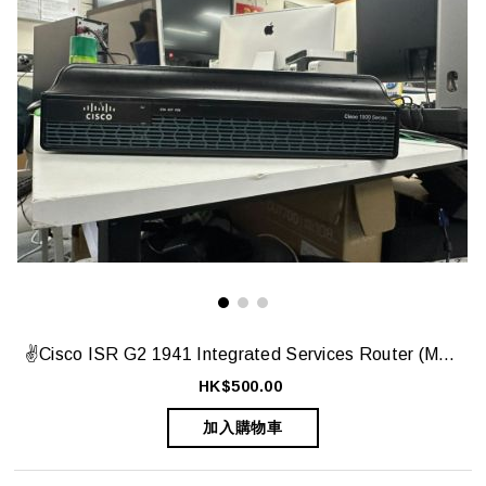
✌️Cisco ISR G2 1941 Integrated Services Router (Model: CISCO1941/K9) ✌️
HK$500.00
加入購物車