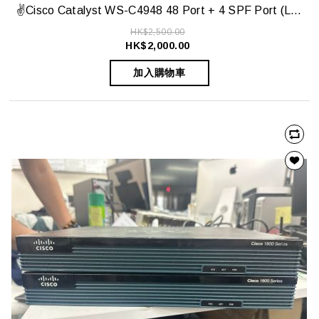
✌️Cisco Catalyst WS-C4948 48 Port + 4 SPF Port (Level-3) Gigabit Switch✌️
HK$2,500.00
HK$2,000.00
加入購物車