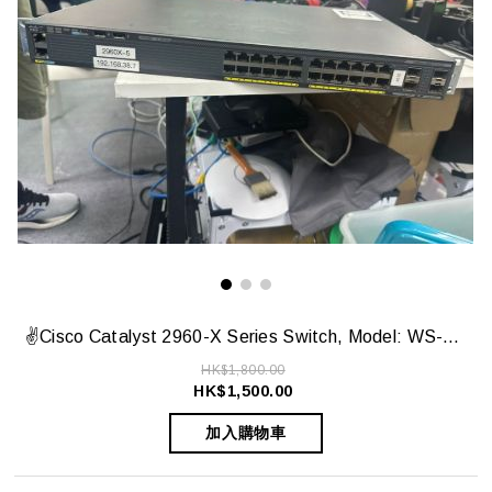
✌️Cisco Catalyst 2960-X Series Switch, Model: WS-C2960X-24TS-L ✌️
HK$1,800.00
HK$1,500.00
加入購物車