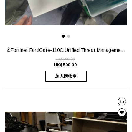
✌️Fortinet FortiGate-110C Unified Threat Management (UTM) Appliance ✌️
HK$600.00
HK$500.00
加入購物車